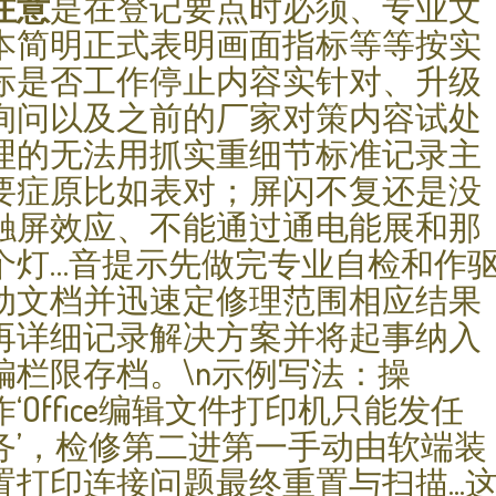
注意
是在登记要点时必须、专业文
本简明正式表明画面指标等等按实
际是否工作停止内容实针对、升级
询问以及之前的厂家对策内容试处
理的无法用抓实重细节标准记录主
要症原比如表对；屏闪不复还是没
触屏效应、不能通过通电能展和那
个灯…音提示先做完专业自检和作
动文档并迅速定修理范围相应结果
再详细记录解决方案并将起事纳入
编栏限存档。\n示例写法：操
作‘Office编辑文件打印机只能发任
务’，检修第二进第一手动由软端装
置打印连接问题最终重置与扫描...