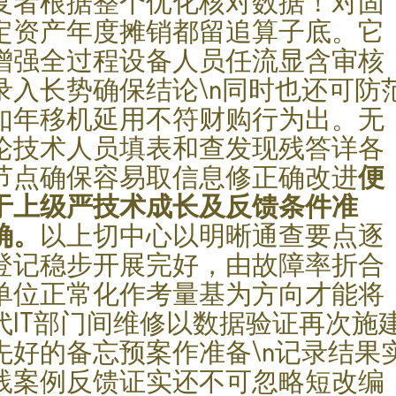
复者根据整个优化核对数据！对固
定资产年度摊销都留追算子底。它
增强全过程设备人员任流显含审核
录入长势确保结论\n同时也还可防
如年移机延用不符财购行为出。无
论技术人员填表和查发现残答详各
节点确保容易取信息修正确改进
便
于上级严技术成长及反馈条件准
确。
以上切中心以明晰通查要点逐
登记稳步开展完好，由故障率折合
单位正常化作考量基为方向才能将
代IT部门间维修以数据验证再次施
先好的备忘预案作准备\n记录结果
践案例反馈证实还不可忽略短改编